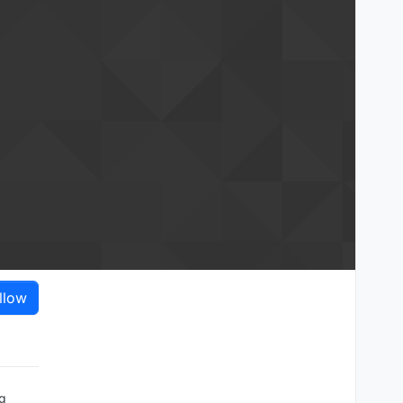
llow
ng