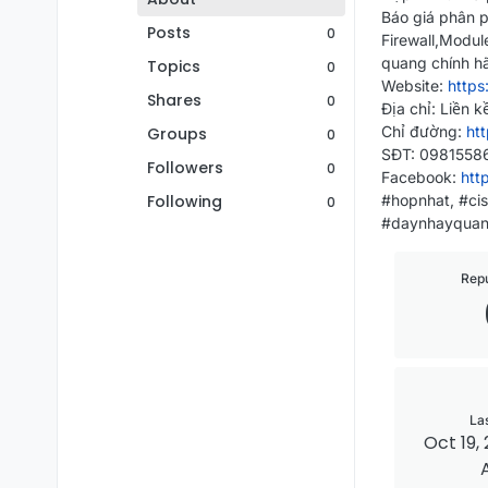
Báo giá phân p
Posts
0
Firewall,Modul
quang chính h
Topics
0
Website:
https
Shares
0
Địa chỉ: Liền 
Chỉ đường:
ht
Groups
0
SĐT: 0981558
Followers
0
Facebook:
htt
Following
#hopnhat, #ci
0
#daynhayquan
Repu
La
Oct 19, 