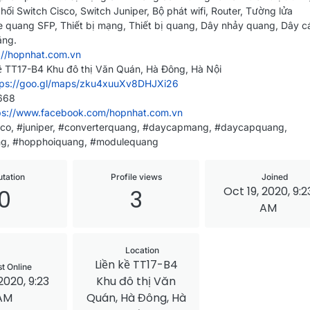
hối Switch Cisco, Switch Juniper, Bộ phát wifi, Router, Tường lửa
e quang SFP, Thiết bị mạng, Thiết bị quang, Dây nhảy quang, Dây c
ãng.
://hopnhat.com.vn
kề TT17-B4 Khu đô thị Văn Quán, Hà Đông, Hà Nội
tps://goo.gl/maps/zku4xuuXv8DHJXi26
668
ps://www.facebook.com/hopnhat.com.vn
sco, #juniper, #converterquang, #daycapmang, #daycapquang,
g, #hopphoiquang, #modulequang
tation
Profile views
Joined
Oct 19, 2020, 9:2
0
3
AM
Location
Liền kề TT17-B4
st Online
2020, 9:23
Khu đô thị Văn
AM
Quán, Hà Đông, Hà