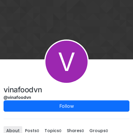
Skip to content
V
vinafoodvn
@vinafoodvn
Follow
About
Posts
Topics
Shares
Groups
0
0
0
0