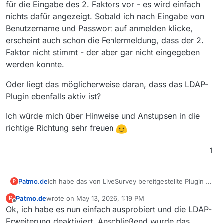
für die Eingabe des 2. Faktors vor - es wird einfach
nichts dafür angezeigt. Sobald ich nach Eingabe von
Benutzername und Passwort auf anmelden klicke,
erscheint auch schon die Fehlermeldung, dass der 2.
Faktor nicht stimmt - der aber gar nicht eingegeben
werden konnte.
Oder liegt das möglicherweise daran, dass das LDAP-
Plugin ebenfalls aktiv ist?
Ich würde mich über Hinweise und Anstupsen in die
richtige Richtung sehr freuen
1
Ich habe das von LiveSurvey bereitgestellte Plugin 2-
Patmo.de
P
Faktor-Authentifizierung aktiviert und die Einrichtung
Patmo.de
wrote on
May 13, 2026, 1:19 PM
P
mit meinem Nutzer durchlaufen.
Jetzt kann ich mich nicht mehr auf meiner
last edited by
Offline
Ok, ich habe es nun einfach ausprobiert und die LDAP-
LimeSurvey-Instanz anmelden. Der Anmelde-Dialog
sieht kein Feld für die Eingabe des 2. Faktors vor -
Oder liegt das möglicherweise daran, dass das
Erweiterung deaktiviert. Anschließend wurde das