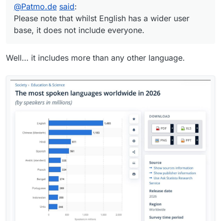
@
Patmo.de
said
:
Please note that whilst English has a wider user
Please note that whilst English has a wider user
base, it does not include everyone.
Many thanks and best regards,
base, it does not include everyone.
Patrick
Well… it includes more than any other language.