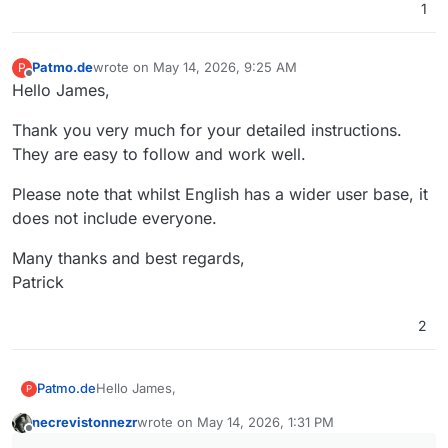
1
Patmo.de
wrote on
May 14, 2026, 9:25 AM
P
last edited by
Offline
Hello James,
Thank you very much for your detailed instructions.
They are easy to follow and work well.
Please note that whilst English has a wider user base, it
does not include everyone.
Many thanks and best regards,
Patrick
2
Hello James,
Patmo.de
P
necrevistonnezr
wrote on
May 14, 2026, 1:31 PM
Thank you very much for your detailed instructions.
last edited by
Offline
They are easy to follow and work well.