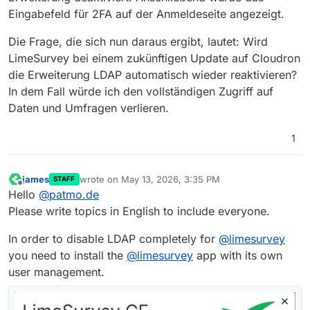
es wird einfach nichts dafür angezeigt. Sobald ich
LDAP-Plugin ebenfalls aktiv ist?
Eingabefeld für 2FA auf der Anmeldeseite angezeigt.
nach Eingabe von Benutzername und Passwort auf
Ich würde mich über Hinweise und Anstupsen in die
anmelden klicke, erscheint auch schon die
richtige Richtung sehr freuen
Die Frage, die sich nun daraus ergibt, lautet: Wird
Fehlermeldung, dass der 2. Faktor nicht stimmt - der
LimeSurvey bei einem zukünftigen Update auf Cloudron
aber gar nicht eingegeben werden konnte.
die Erweiterung LDAP automatisch wieder reaktivieren?
In dem Fall würde ich den vollständigen Zugriff auf
Daten und Umfragen verlieren.
1
james
wrote on
May 13, 2026, 3:35 PM
STAFF
last edited by
Offline
Hello
@
patmo.de
Please write topics in English to include everyone.
In order to disable LDAP completely for
@
limesurvey
you need to install the
@
limesurvey
app with its own
user management.