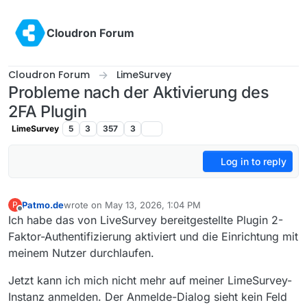
Skip to content
Cloudron Forum
Cloudron Forum
LimeSurvey
Probleme nach der Aktivierung des
2FA Plugin
LimeSurvey
5
3
357
3
Log in to reply
Patmo.de
wrote on
May 13, 2026, 1:04 PM
P
last edited by
Offline
Ich habe das von LiveSurvey bereitgestellte Plugin 2-
Faktor-Authentifizierung aktiviert und die Einrichtung mit
meinem Nutzer durchlaufen.
Jetzt kann ich mich nicht mehr auf meiner LimeSurvey-
Instanz anmelden. Der Anmelde-Dialog sieht kein Feld